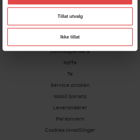
Sider
Tillat utvalg
Hjem
Ikke tillat
Kaffemaskin til bedrift
Vanndispensere
Kaffe
Te
Service avtalen
Mobil barista
Leverandører
Personvern
Cookies innstillinger