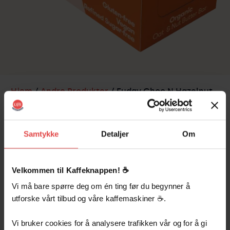
Hjem
/
Andre Produkter
/ Fudgy Choc N Hazelnut
Oat Nut Butter Bar 15x30g
Samtykke
Detaljer
Om
Beskrivelse
Velkommen til Kaffeknappen! ☕️
My Goodness Fudgy Choc n’ Hazelnut – eske med
15 stk Oat & Nut Butter Bar
Vi må bare spørre deg om én ting før du begynner å
utforske vårt tilbud og våre kaffemaskiner ☕️.
Rik sjokolade og nøtteaktig fylde
Vi bruker cookies for å analysere trafikken vår og for å gi
Plantebasert og vegansk nytelse