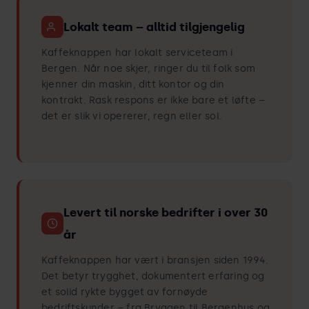
Lokalt team – alltid tilgjengelig
Kaffeknappen har lokalt serviceteam i
Bergen. Når noe skjer, ringer du til folk som
kjenner din maskin, ditt kontor og din
kontrakt. Rask respons er ikke bare et løfte –
det er slik vi opererer, regn eller sol.
Levert til norske bedrifter i over 30
år
Kaffeknappen har vært i bransjen siden 1994.
Det betyr trygghet, dokumentert erfaring og
et solid rykte bygget av fornøyde
bedriftskunder – fra Bryggen til Bergenhus og