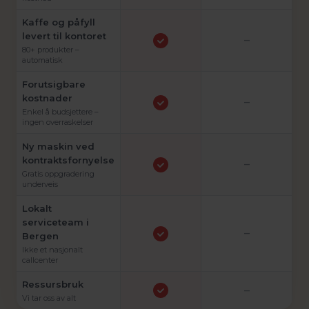
Kaffe og påfyll
levert til kontoret
–
80+ produkter –
automatisk
Forutsigbare
kostnader
–
Enkel å budsjettere –
ingen overraskelser
Ny maskin ved
kontraktsfornyelse
–
Gratis oppgradering
underveis
Lokalt
serviceteam i
–
Bergen
Ikke et nasjonalt
callcenter
Ressursbruk
–
Vi tar oss av alt