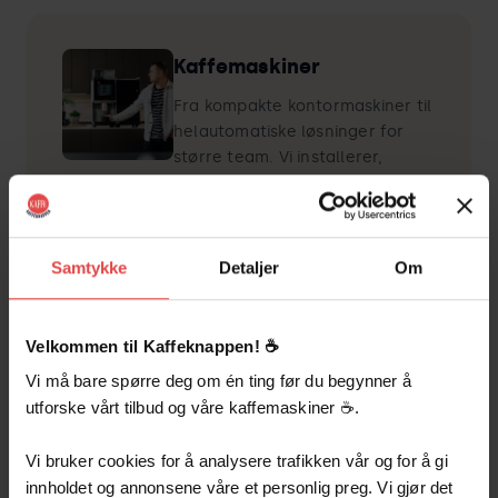
Kaffemaskiner
Fra kompakte kontormaskiner til
helautomatiske løsninger for
større team. Vi installerer,
vedlikeholder og reparerer – alt
inkludert i abonnementet.
Samtykke
Detaljer
Om
Velkommen til Kaffeknappen! ☕️
Kaffe og te
Vi må bare spørre deg om én ting før du begynner å
Velg blant 80+ produkter – egne
utforske vårt tilbud og våre kaffemaskiner ☕️.
spesialkaffer, internasjonale
utvalg og klassiske varianter. Vi
Vi bruker cookies for å analysere trafikken vår og for å gi
leverer rett til kontoret i Bergen
innholdet og annonsene våre et personlig preg. Vi gjør det