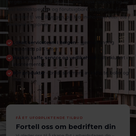
Bergen – med lokalt serviceteam, rask respons og én
fast kontaktperson og forutsigbare kostnader. Enten
du holder til ved Bryggen, på Marineholmen eller ute i
Vestland-regionen.
Lokalt serviceteam i Bergen
– gjennomsnittlig
responstid på 3 timer
Maskin, kaffe, service og vedlikehold
– alt inkludert i
abonnementet
80+ produkter
– bredt sortiment av kaffe, te, boller og
mer
FÅ ET UFORPLIKTENDE TILBUD
Fortell oss om bedriften din
Vi gleder oss til å skape flyt i arbeidsdagen din –