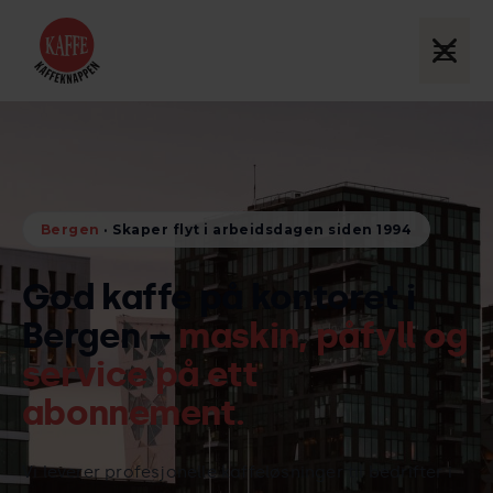
Bergen
· Skaper flyt i arbeidsdagen siden 1994
God kaffe på kontoret i
Bergen –
maskin, påfyll og
service på ett
abonnement.
Vi leverer profesjonelle kaffeløsninger til bedrifter i