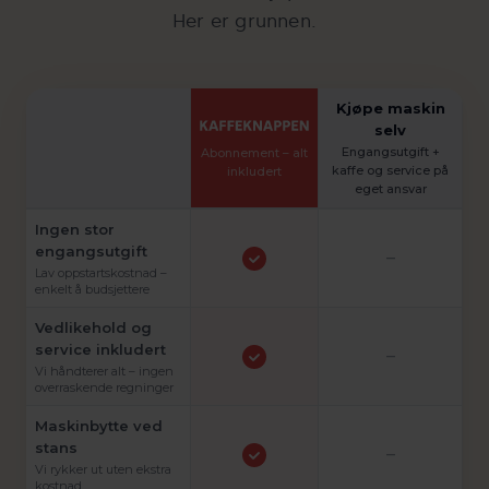
Her er grunnen.
Kjøpe maskin
selv
Engangsutgift +
Abonnement – alt
kaffe og service på
inkludert
eget ansvar
Ingen stor
engangsutgift
–
Lav oppstartskostnad –
enkelt å budsjettere
Vedlikehold og
service inkludert
–
Vi håndterer alt – ingen
overraskende regninger
Maskinbytte ved
stans
–
Vi rykker ut uten ekstra
kostnad