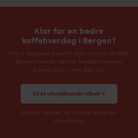
Os. Kaffeknappen har også avdelinger i Oslo,
fordi den er enkel å budsjettere og fri for
Stavanger, Trondheim og flere steder. Se
alle
overraskelser.
avdelinger
.
Klar for en bedre
kaffehverdag i Bergen?
Fyll ut skjemaet ovenfor, eller ring oss direkte.
Bergen-teamet vårt tar kontakt innen én
arbeidsdag – regn eller sol.
Få et uforpliktende tilbud →
Bergen-teamet tar kontakt innen én
arbeidsdag