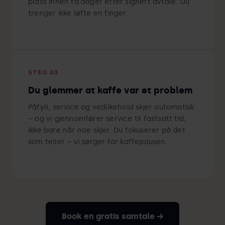
plass innen få dager etter signert avtale. Du
trenger ikke løfte en finger.
STEG 03
Du glemmer at kaffe var et problem
Påfyll, service og vedlikehold skjer automatisk
– og vi gjennomfører service til fastsatt tid,
ikke bare når noe skjer. Du fokuserer på det
som teller – vi sørger for kaffepausen.
Book en gratis samtale →