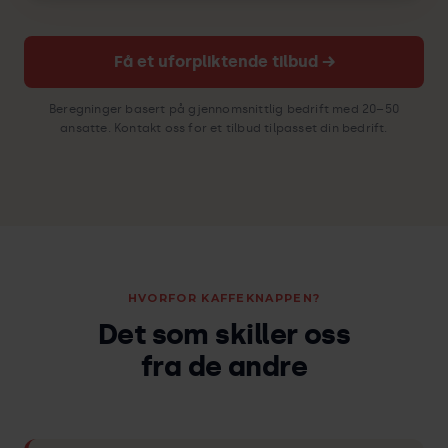
Få et uforpliktende tilbud →
Beregninger basert på gjennomsnittlig bedrift med 20–50
ansatte. Kontakt oss for et tilbud tilpasset din bedrift.
HVORFOR KAFFEKNAPPEN?
Det som skiller oss
fra de andre