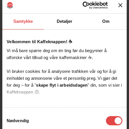
Arbeid med FNs
bærekraftsmål
Samtykke
Detaljer
Om
Velkommen til Kaffeknappen! ☕️
Kaffeknappen er engasjert i å støtte FNs
Vi må bare spørre deg om én ting før du begynner å
bærekraftsmål gjennom vårt daglige arbeid. Vi
utforske vårt tilbud og våre kaffemaskiner ☕️.
har valgt å fokusere på de målene som vi mener vi
kan gjøre størst innvirkning på, inkludert ansvarlig
Vi bruker cookies for å analysere trafikken vår og for å gi
forbruk og produksjon, klimatiltak, og liv under
innholdet og annonsene våre et personlig preg. Vi gjør det
vann.
for deg – for å "
skape flyt i arbeidsdagen
" din, som vi sier i
Vi arbeider systematisk for å integrere disse
Kaffeknappen 😉.
målene i alle aspekter av vår virksomhet, og i
dette kapittelet vil vi dele eksempler på hvordan
For å kunne bruke dataene vi samler inn, må vi dele dem
vi gjør dette, samt resultater fra vårt arbeid.
med for eksempel Google eller andre partnere innen sosiale
Samtykkevalg
medier, annonsering og analyse. De kan kombinere disse
Nødvendig
dataene med annen informasjon du har delt med dem, eller