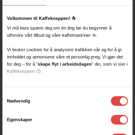
og moderne lokaler jobber vi sammen for
å fortsatt kunne levere en service våre
Velkommen til Kaffeknappen! ☕️
kunder ikke glemmer.
Vi må bare spørre deg om én ting før du begynner å
All nødvendig utstyr får
utforske vårt tilbud og våre kaffemaskiner ☕️.
du
Vi bruker cookies for å analysere trafikken vår og for å gi
innholdet og annonsene våre et personlig preg. Vi gjør det
Hos oss er det viktig at du får det du trenger
for deg – for å "
skape flyt i arbeidsdagen
" din, som vi sier i
for å kunne levere på topp-nivå for våre
Kaffeknappen 😉.
kunder. Vi er stolte av å være en del av
Kaffeknappen, og vi legger tilrette for at alle
For å kunne bruke dataene vi samler inn, må vi dele dem
nye ansatte får smake på den samme
med for eksempel Google eller andre partnere innen sosiale
stoltheten.
Samtykkevalg
medier, annonsering og analyse. De kan kombinere disse
Nødvendig
dataene med annen informasjon du har delt med dem, eller
som de har samlet inn gjennom din bruk av tjenestene
Egenskaper
deres.