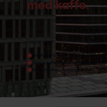
med kaffe.
Vi leverer profesjonelle kaffeløsninger ti
Stavanger og Rogaland – med lokalt s
respons og én fast kontaktperson og f
kostnader. Du slipper å tenke på det, re
Lokalt serviceteam i Stavanger
– gjennom
Maskin, kaffe, service og vedlikehold
– a
80+ produkter
– bredt sortiment av kaffe,