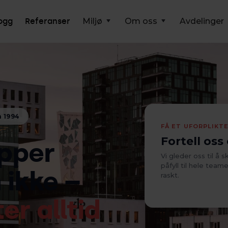
ogg
Referanser
Miljø
Om oss
Avdelinger
n 1994
FÅ ET UFORPLIKT
Fortell oss
opper
Vi gleder oss til å 
påfyll til hele team
 ikke –
raskt.
er alltid