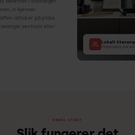
il bedrifter i Stavanger
onen, vi kjenner
kaffen alltid er på plass
Stavanger sentrum eller
Lokalt Stavan
Tilgjengelig alle a
ENKEL START
Slik fungerer det