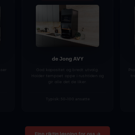
de Jong AVY
sser
God kapasitet og bredt utvalg.
Pro
Holder tempoet oppe i rushtiden og
tr
gir alle det de liker.
Typisk: 50–100 ansatte
Finn riktig løsning for oss →