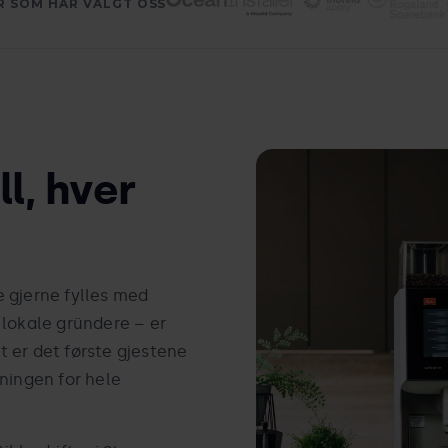
R SOM HAR VALGT OSS
R
ll, hver
 gjerne fylles med
 lokale gründere – er
et er det første gjestene
ningen for hele