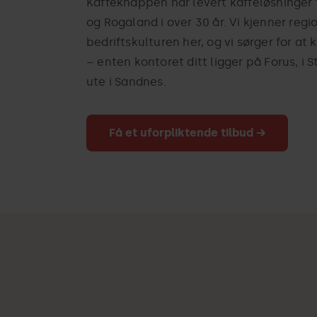
Kaffeknappen har levert kaffeløsninger t
og Rogaland i over 30 år. Vi kjenner regi
bedriftskulturen her, og vi sørger for at 
– enten kontoret ditt ligger på Forus, i 
ute i Sandnes.
Få et uforpliktende tilbud →