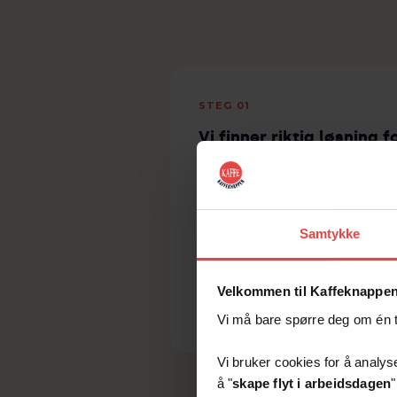
STEG 01
Vi finner riktig løsning f
dere
Vi stiller noen raske spørsmål 
antall ansatte, smakspreferan
og behov. Så anbefaler vi
Samtykke
maskinen og kaffen som passe
best for din Stavanger-bedrift.
Gratis og uten forpliktelser.
Velkommen til Kaffeknappen
Vi må bare spørre deg om én ti
Vi bruker cookies for å analyse
å "
skape flyt i arbeidsdagen
"