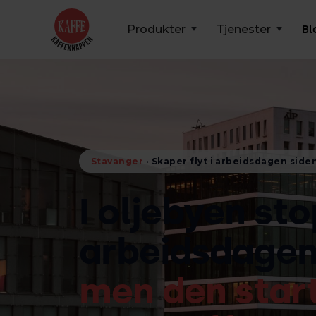
Produkter
Tjenester
Bl
Stavanger
· Skaper flyt i arbeidsdagen side
I oljebyen st
arbeidsdagen
men den start