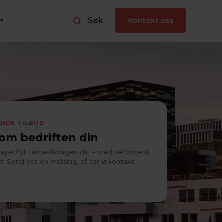
Søk
Kontakt oss
ENDE TILBUD
 om bedriften din
skape flyt i arbeidsdagen din – med velfortjent
et. Send oss en melding, så tar vi kontakt