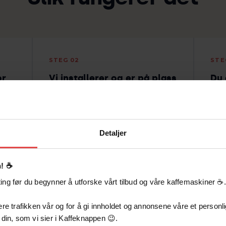
STEG 02
STE
or
Vi installerer og er på plass
Du 
pr
Kaffeknappens lokale team i
om
Stavanger installerer maskinen og
Påfy
ser
sørger for at alt fungerer fra dag
auto
én. Vanligvis er maskinen på plass
serv
Detaljer
r
innen få dager etter signert
når 
avtale. Du trenger ikke løfte en
som 
finger.
! ☕️
ng før du begynner å utforske vårt tilbud og våre kaffemaskiner ☕️.
re trafikken vår og for å gi innholdet og annonsene våre et personlig
 din, som vi sier i Kaffeknappen 😉.