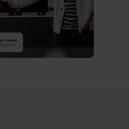
ger-team
rbeidsdager