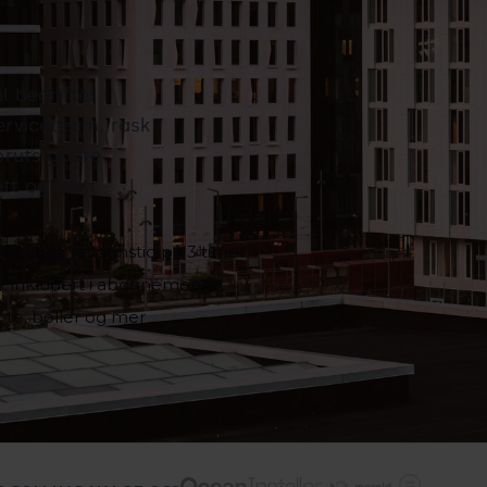
l bedrifter i
erviceteam, rask
orutsigbare
tt og slett.
snittlig responstid på 3 timer
lt inkludert i abonnementet
 te, boller og mer