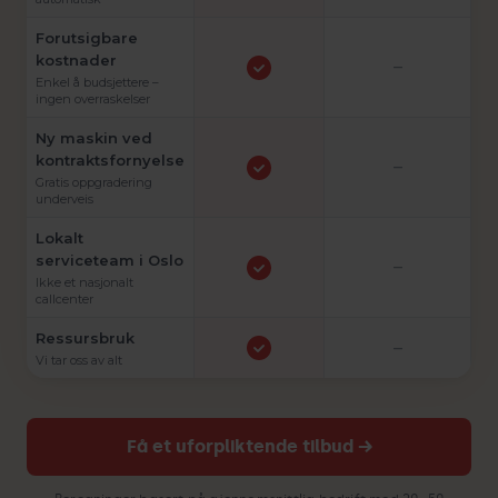
Forutsigbare
kostnader
–
Enkel å budsjettere –
ingen overraskelser
Ny maskin ved
kontraktsfornyelse
–
Gratis oppgradering
underveis
Lokalt
serviceteam i Oslo
–
Ikke et nasjonalt
callcenter
Ressursbruk
–
Vi tar oss av alt
Få et uforpliktende tilbud →