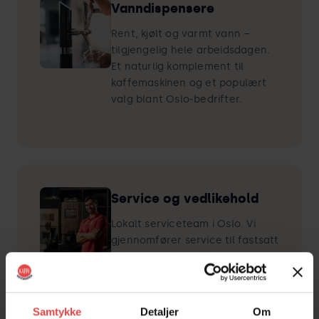
Vanndispensere
Rent, kjølt og varmt vann –
tilgjengelig hele arbeidsdagen.
Et naturlig komplement til
kaffemaskinen og et populært
valg blant Oslo-bedrifter.
Service og vedlikehold
Lokalt serviceteam i Oslo. Vi
gjennomfører service til fastsatt
tid – og er der raskt hvis noe
uventet skjer. Ingen callcentre,
ingen lang ventetid – direkte
kontakt med folk som kjenner
Samtykke
Detaljer
Om