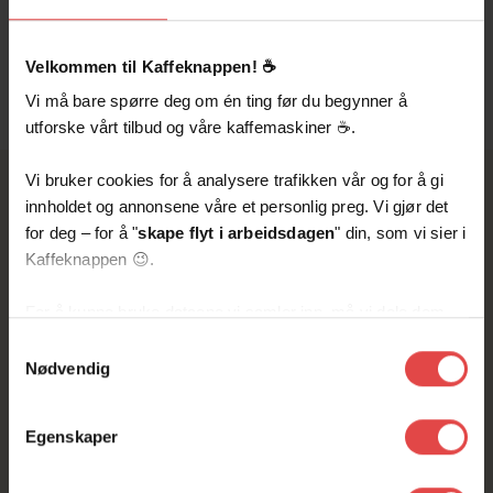
din maskin.
Velkommen til Kaffeknappen! ☕️
Vi må bare spørre deg om én ting før du begynner å
utforske vårt tilbud og våre kaffemaskiner ☕️.
Vi bruker cookies for å analysere trafikken vår og for å gi
innholdet og annonsene våre et personlig preg. Vi gjør det
HVORFOR ABONNEMENT?
for deg – for å "
skape flyt i arbeidsdagen
" din, som vi sier i
Kaffeknappen 😉.
Kaffeknappen vs. å gjøre det
selv
For å kunne bruke dataene vi samler inn, må vi dele dem
med for eksempel Google eller andre partnere innen sosiale
Samtykkevalg
De fleste bedriftene velger serviceavtale
medier, annonsering og analyse. De kan kombinere disse
Nødvendig
fremfor kjøp.
dataene med annen informasjon du har delt med dem, eller
Her er grunnen.
som de har samlet inn gjennom din bruk av tjenestene
Egenskaper
deres.