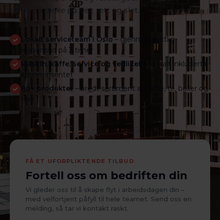
slipper å tenke på det, rett og slet.
Lokalt serviceteam i Oslo
– gjennomsnittlig
responstid på 3 timer
Maskin, kaffe, service og vedlikehold
– alt inkludert i
abonnementet
80+ produkter
– bredt sortiment av kaffe, te, boller og
mer
FÅ ET UFORPLIKTENDE TILBUD
Fortell oss om bedriften din
Vi gleder oss til å skape flyt i arbeidsdagen din –
med velfortjent påfyll til hele teamet. Send oss en
melding, så tar vi kontakt raskt.