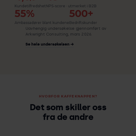
Kundetilfredshet
NPS-score · utmerket i B2B
55%
500+
Ambassadører blant kundene
Bedriftskunder
Uavhengig undersøkelse gjennomført av
Arkwright Consulting, mars 2026.
Se hele undersøkelsen →
HVORFOR KAFFEKNAPPEN?
Det som skiller oss
fra de andre