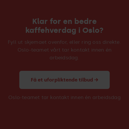
Stavanger, Trondheim og flere steder. Se
alle
overraskelser.
avdelinger
.
Klar for en bedre
kaffehverdag i Oslo?
Fyll ut skjemaet ovenfor, eller ring oss direkte.
Oslo-teamet vårt tar kontakt innen én
arbeidsdag.
Få et uforpliktende tilbud →
Oslo-teamet tar kontakt innen én arbeidsdag