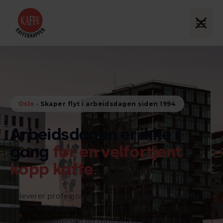
Oslo
· Skaper flyt i arbeidsdagen siden 1994
Arbeidsdagen er ikke i
gang
før en velfortjent
kopp kaffe.
Vi leverer profesjonelle kaffeløsninger til bedrifter i
Oslo – med lokalt serviceteam, rask respons og én
fast kontaktperson og forutsigbare kostnader. Du