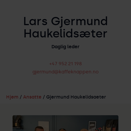
Lars Gjermund
Haukelidsæter
Daglig leder
+47 952 21 198
gjermund@kaffeknappen.no
Hjem
/
Ansatte
/ Gjermund Haukelidsaeter