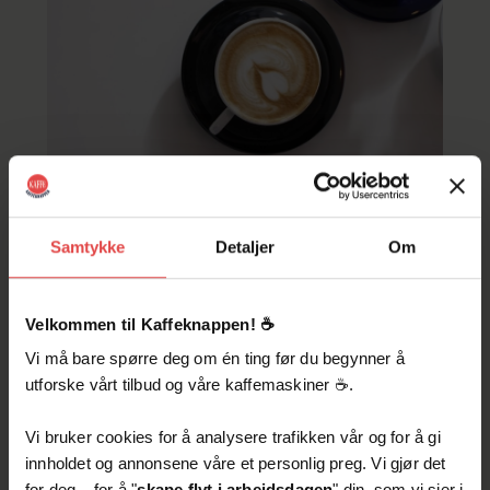
Samtykke
Detaljer
Om
Lyst på god kaffe i din
bedrift? Her er tabbene du
må unngå
Velkommen til Kaffeknappen! ☕️
Vi må bare spørre deg om én ting før du begynner å
utforske vårt tilbud og våre kaffemaskiner ☕️.
Kaffe Tips
Aug 25, 2022
by
Lars Gjermund Haukelidsæter
Vi bruker cookies for å analysere trafikken vår og for å gi
innholdet og annonsene våre et personlig preg. Vi gjør det
for deg – for å "
skape flyt i arbeidsdagen
" din, som vi sier i