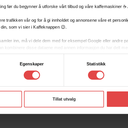
konta
ng før du begynner å utforske vårt tilbud og våre kaffemaskiner ☕️.
re trafikken vår og for å gi innholdet og annonsene våre et personlig
 din, som vi sier i Kaffeknappen 😉.
samler inn, må vi dele dem med for eksempel Google eller andre pa
an kombinere disse dataene med annen informasjon du har delt me
v tjenestene deres.
Egenskaper
Statistikk
tykker til å dele dataene dine med oss. Samtidig står du fritt til å av
Tillat utvalg