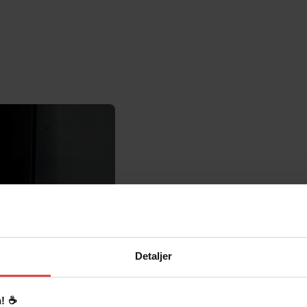
Detaljer
Meld interess
Meld 
! ☕️