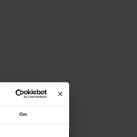
Om
e
interesse så