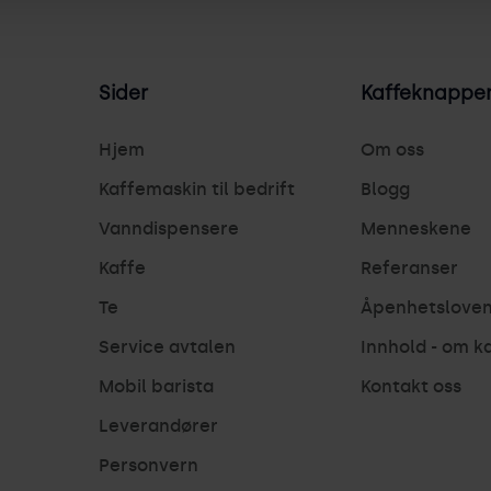
Sider
Kaffeknappe
Hjem
Om oss
Kaffemaskin til bedrift
Blogg
Vanndispensere
Menneskene
Kaffe
Referanser
Te
Åpenhetslove
Service avtalen
Innhold - om k
Mobil barista
Kontakt oss
Leverandører
Personvern