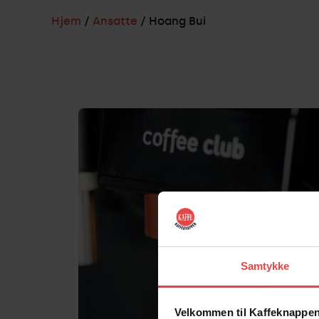
Hjem
/
Ansatte
/ Hoang Bui
Samtykke
Velkommen til Kaffeknappen