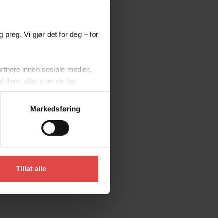
kter vi deg!
 preg. Vi gjør det for deg – for
rtnere innen sosiale medier,
d dem, eller som de har
Markedsføring
vise noen eller alle typer
Tillat alle