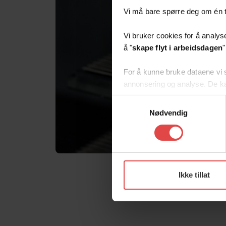
Vi må bare spørre deg om én ti
Vi bruker cookies for å analyse
å "
skape flyt i arbeidsdagen
"
For å kunne bruke dataene vi 
annonsering og analyse. De k
samlet inn gjennom din bruk a
Samtykkevalg
Nødvendig
Vi blir veldig glade hvis du sam
cookies. Valget er ditt!
Ikke tillat