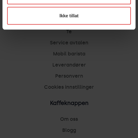
Vanndispensere
Ikke tillat
Kaffe
Te
Service avtalen
Mobil barista
Leverandører
Personvern
Cookies innstillinger
Kaffeknappen
Om oss
Blogg