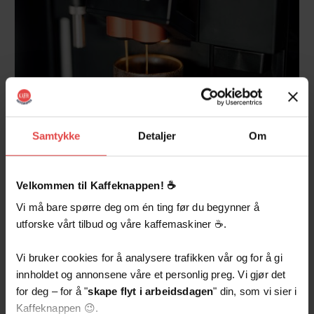
Samtykke
Detaljer
Om
Velkommen til Kaffeknappen! ☕️
Meld interesse
Vi må bare spørre deg om én ting før du begynner å
Meld interesse så
utforske vårt tilbud og våre kaffemaskiner ☕️.
kontakter vi deg!
Vi bruker cookies for å analysere trafikken vår og for å gi
innholdet og annonsene våre et personlig preg. Vi gjør det
for deg – for å "
skape flyt i arbeidsdagen
" din, som vi sier i
Kaffeknappen 😉.