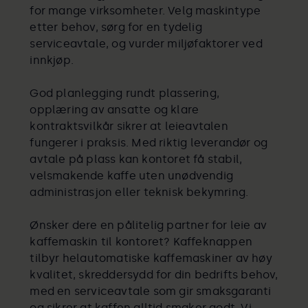
for mange virksomheter. Velg maskintype
etter behov, sørg for en tydelig
serviceavtale, og vurder miljøfaktorer ved
innkjøp.
God planlegging rundt plassering,
opplæring av ansatte og klare
kontraktsvilkår sikrer at leieavtalen
fungerer i praksis. Med riktig leverandør og
avtale på plass kan kontoret få stabil,
velsmakende kaffe uten unødvendig
administrasjon eller teknisk bekymring.
Ønsker dere en pålitelig partner for leie av
kaffemaskin til kontoret? Kaffeknappen
tilbyr helautomatiske kaffemaskiner av høy
kvalitet, skreddersydd for din bedrifts behov,
med en serviceavtale som gir smaksgaranti
og sikrer at kaffen alltid smaker godt. Vi