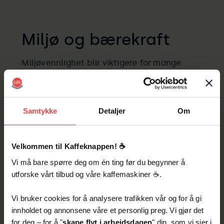
Miljø og bærekraft
Miljøvennlighet blir viktigere for mange
virksomheter. Ved leie kan det være enklere
å velge løsninger som reduserer avfall, som
maskiner som bruker løse kaffebønner
fremfor engangskapsler, eller leverandører
Samtykke
Detaljer
Om
som tilbyr returordninger for kapsler og
emballasje.
Velkommen til Kaffeknappen! ☕️
Velg leverandører som har dokumenterte
Vi må bare spørre deg om én ting før du begynner å
tiltak for bærekraft: energieffektive
utforske vårt tilbud og våre kaffemaskiner ☕️.
maskiner, resirkulering, og ansvarlig innkjøp
av kaffe (for eksempel sertifiseringer som
Vi bruker cookies for å analysere trafikken vår og for å gi
Fairtrade eller Rainforest Alliance). Dette
innholdet og annonsene våre et personlig preg. Vi gjør det
kan også være en del av bedriftens
for deg – for å "
skape flyt i arbeidsdagen
" din, som vi sier i