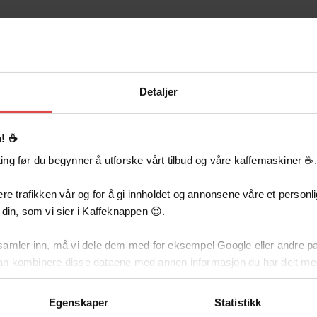
Beskrivelse
Galleri
Spesifikasjoner
Detaljer
! ☕️
Spesifikasjoner
ng før du begynner å utforske vårt tilbud og våre kaffemaskiner ☕️.
re trafikken vår og for å gi innholdet og annonsene våre et personlig
 din, som vi sier i Kaffeknappen 😉.
Mål: (B x H x D): 20,5 x 65,5 x 41 cm / 9,6kg
Strømforbruk: 2200 W / 220-230 V
samler inn, må vi dele dem med for eksempel Google eller andre pa
an kombinere disse dataene med annen informasjon du har delt me
Brygger 2,5 l på under 8 minutter
v tjenestene deres.
Egenskaper
Statistikk
Kapasitet 19 l/t
tykker til å dele dataene dine med oss. Samtidig står du fritt til å av