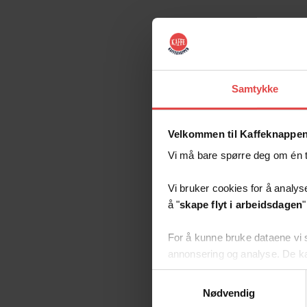
Samtykke
Velkommen til Kaffeknappen
Vi må bare spørre deg om én ti
Vi bruker cookies for å analyse
å "
skape flyt i arbeidsdagen
"
For å kunne bruke dataene vi 
annonsering og analyse. De k
samlet inn gjennom din bruk a
Samtykkevalg
Nødvendig
Vi blir veldig glade hvis du sam