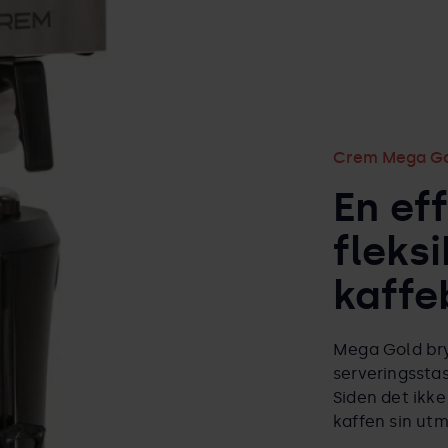
Crem Mega G
En ef
fleksi
kaffe
Mega Gold bryg
serveringsstas
Siden det ikke
kaffen sin ut