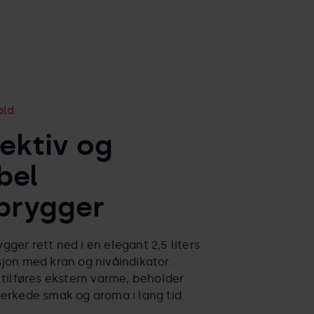
old
fektiv og
bel
brygger
ger rett ned i en elegant 2,5 liters
jon med kran og nivåindikator.
 tilføres ekstern varme, beholder
merkede smak og aroma i lang tid.