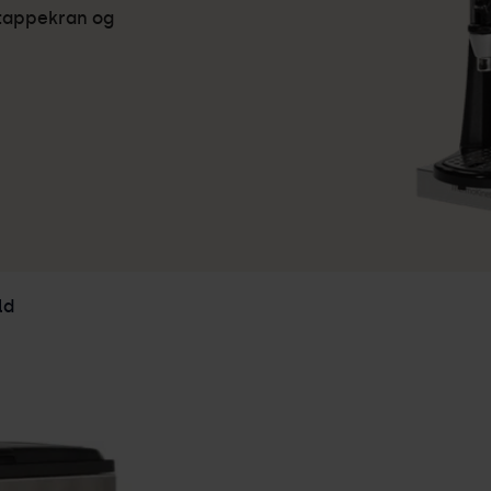
 tappekran og
ld