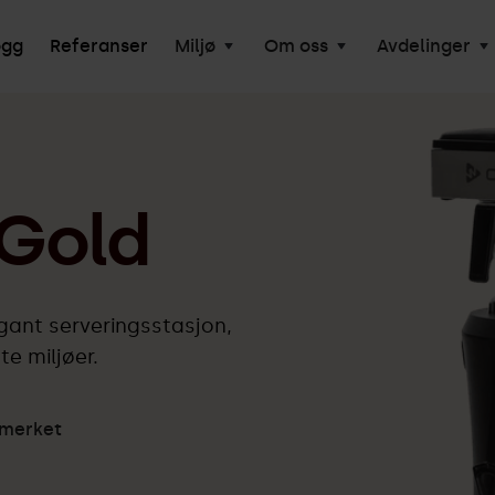
ogg
Referanser
Miljø
Om oss
Avdelinger
Gold
gant serveringsstasjon,
te miljøer.
tmerket