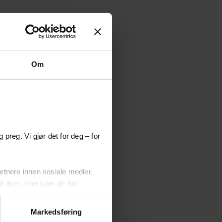
Om
 preg. Vi gjør det for deg – for
rtnere innen sosiale medier,
d dem, eller som de har
Markedsføring
vise noen eller alle typer