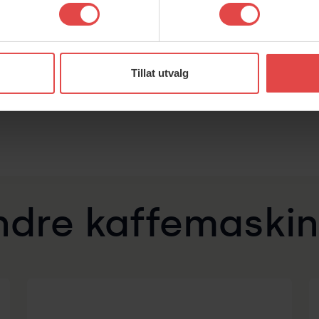
Alarm når kaffen er klar.
Automatisk vannpåfylling
Tillat utvalg
ndre kaffemaskin