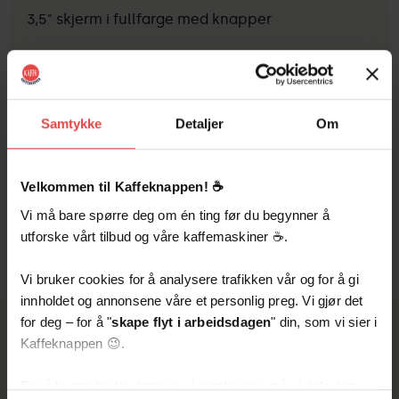
3,5" skjerm i fullfarge med knapper
Vanntilkobling
Mål (B × H × D): 37,3 × 47 × 46,1 cm / 13,2 kg
Samtykke
Detaljer
Om
Strømforbruk: 1450 W / 230 V
Mulighet for tilkobling av ferskmelk
Velkommen til Kaffeknappen! ☕️
Vi må bare spørre deg om én ting før du begynner å
Veksler automatisk mellom melk og melkeskum
utforske vårt tilbud og våre kaffemaskiner ☕️.
Vi bruker cookies for å analysere trafikken vår og for å gi
innholdet og annonsene våre et personlig preg. Vi gjør det
for deg – for å "
skape flyt i arbeidsdagen
" din, som vi sier i
Andre
Kaffeknappen 😉.
kaffemaskiner
For å kunne bruke dataene vi samler inn, må vi dele dem