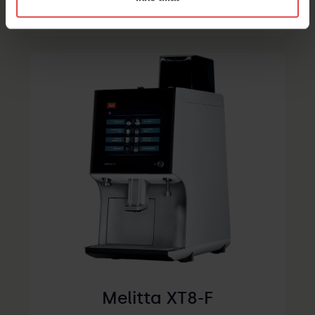
Se kaffemaskin
Melitta XT8-F