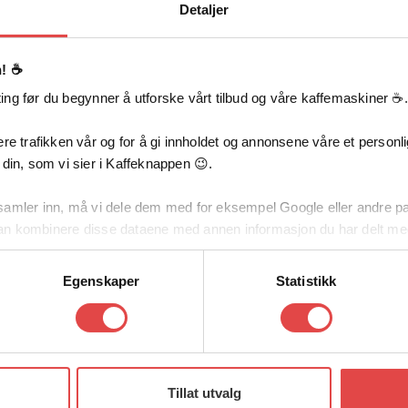
Detaljer
! ☕️
ng før du begynner å utforske vårt tilbud og våre kaffemaskiner ☕️.
Pic
re trafikken vår og for å gi innholdet og annonsene våre et personlig
 din, som vi sier i Kaffeknappen 😉.
e underskap i lakkert
Piccolo Fusion er
samler inn, må vi dele dem med for eksempel Google eller andre pa
ør i herdet glass.
an kombinere disse dataene med annen informasjon du har delt me
v tjenestene deres.
Egenskaper
Statistikk
tykker til å dele dataene dine med oss. Samtidig står du fritt til å av
Tillat utvalg