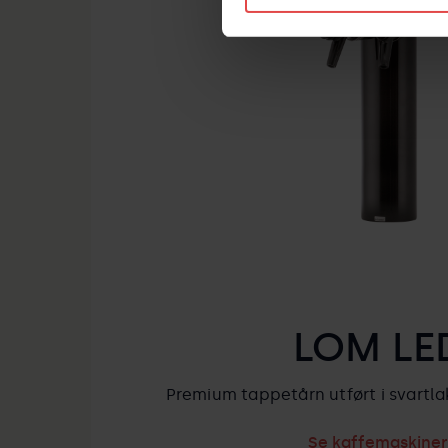
LOM LE
Premium tappetårn utført i svartlak
Se kaffemaskiner