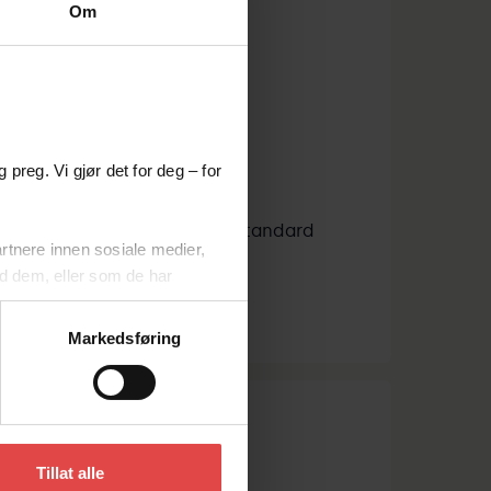
Om
colo Fusion
 preg. Vi gjør det for deg – for
 designet for å supplere en standard
rtnere innen sosiale medier,
kjøkkenkran.
d dem, eller som de har
Se kaffemaskiner
Markedsføring
vise noen eller alle typer
Tillat alle