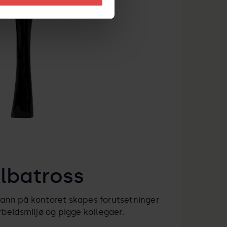
lbatross
 vann på kontoret skapes forutsetninger
rbeidsmiljø og pigge kollegaer.