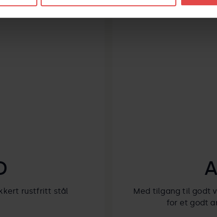
D
A
kert rustfritt stål
Med tilgang til godt
for et godt a