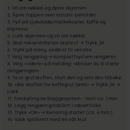
1. Vri om nøkkel og åpne skjermen
2. Åpne toppen over instant-beholder
3. Fyll på sjokolade/melkekupler, kaffe og
espresso
4. Lukk skjermen og vri om nøkkel
5. Skal mikserenheten skylles? → Trykk JA
6. Trykk på meny, nederst til venstre
7. Velg rengjøring → Komplettsystem rengjøres
8. Velg «videre» på melding: «Ønsker du å starte
rengjøringen»
9. Ta ut grutskuffen, skyll den og sett den tilbake
10. «Ble skuffen for kaffegrut tømt» → Trykk JA →
Lukk
11. Forskylling av bryggesystem - Vent ca. 1 min
12. Legg rengjøringstablett i tablettluke
13. Trykk «OK» → Rensning startet (ca. 6 min.)
14. Vask spillbrett med en våt klut