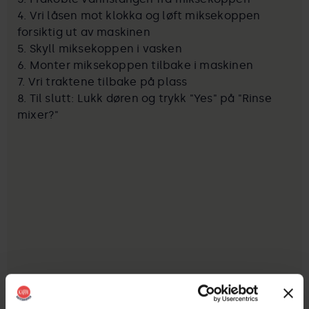
4. Vri låsen mot klokka og løft miksekoppen
forsiktig ut av maskinen
5. Skyll miksekoppen i vasken
6. Monter miksekoppen tilbake i maskinen
7. Vri traktene tilbake på plass
8. Til slutt: Lukk døren og trykk "Yes" på "Rinse
mixer?"
Godta informasjonskapsler for å se videoen.