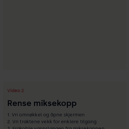
Godta informasjonskapsler for å se videoen.
Video 2
Rense miksekopp
1. Vri omnøkkel og åpne skjermen
2. Vri traktene vekk for enklere tilgang
3. Frakoble vannslangen fra miksekoppen