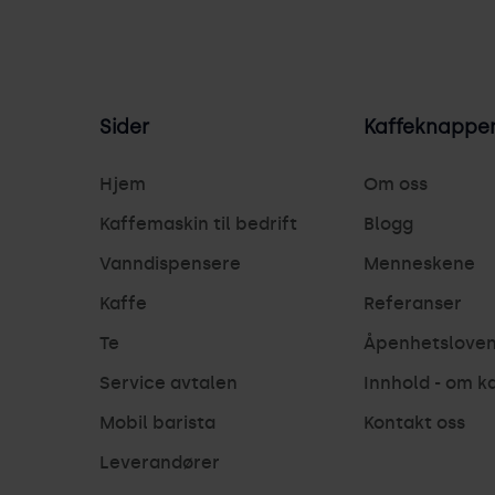
Sider
Kaffeknappe
Hjem
Om oss
Kaffemaskin til bedrift
Blogg
Vanndispensere
Menneskene
Kaffe
Referanser
Te
Åpenhetslove
Service avtalen
Innhold - om k
Mobil barista
Kontakt oss
Leverandører