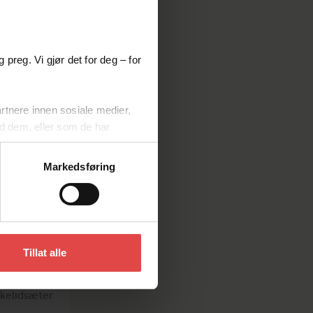
 preg. Vi gjør det for deg – for
s
rtnere innen sosiale medier,
erkt
d dem, eller som de har
Markedsføring
vise noen eller alle typer
Tillat alle
ukelidsæter