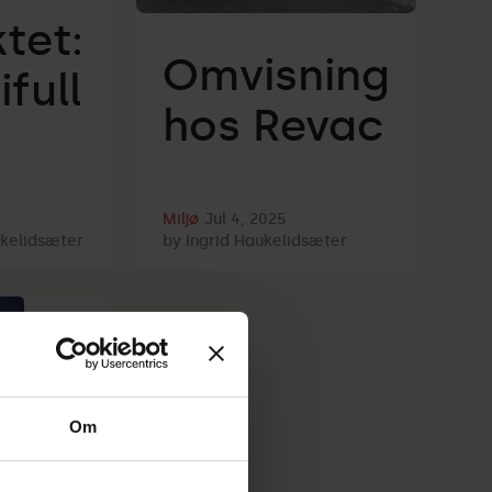
tet:
Omvisning
ifull
hos Revac
Miljø
Jul 4, 2025
ukelidsæter
by
Ingrid Haukelidsæter
Om