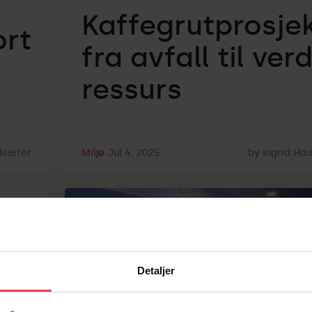
Kaffegrutprosjek
ort
fra avfall til verd
ressurs
idsæter
Miljø
Jul 4, 2025
by
Ingrid Ha
Detaljer