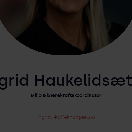
ngrid Haukelidsæt
Miljø & bærekraftskoordinator
ingrid@kaffeknappen.no