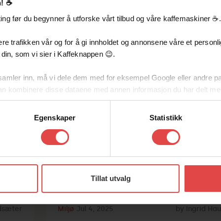
! ☕️
ng før du begynner å utforske vårt tilbud og våre kaffemaskiner ☕️.
re trafikken vår og for å gi innholdet og annonsene våre et personlig
 din, som vi sier i Kaffeknappen 😉.
Frokostmøte ho
samler inn, må vi dele dem med for eksempel Google eller andre pa
Svanemerket: St
an kombinere disse dataene med annen informasjon du har delt me
forbrukervern i
v tjenestene deres.
Egenskaper
Statistikk
fokus
tykker til å dele dataene dine med oss. Samtidig står du fritt til å av
g
Tillat utvalg
idsæter
Miljø
Jul 4, 2025
by
Ingrid Ha