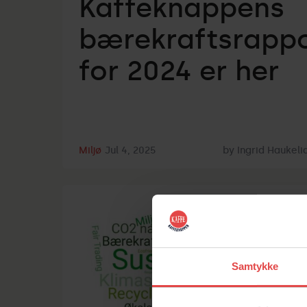
Kaffeknappens
bærekraftsrapp
for 2024 er her
Miljø
Jul 4, 2025
by
Ingrid Haukel
Samtykke