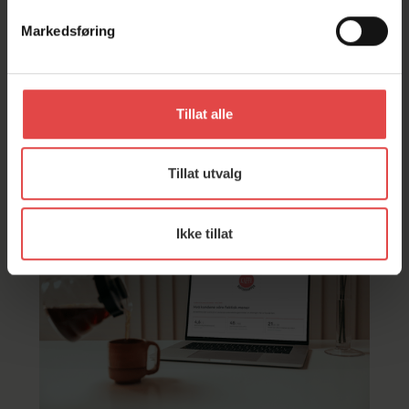
typer cookies. Valget er ditt!
Markedsføring
Tagger:
Tjenester
Service
Tillat alle
Fortsett å les
Tillat utvalg
Ikke tillat