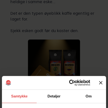
heldige i samme eske...
Det er den typen øyeblikk kaffe egentlig er
laget for.
Sjekk esken godt før du kaster den.
Samtykke
Detaljer
Om