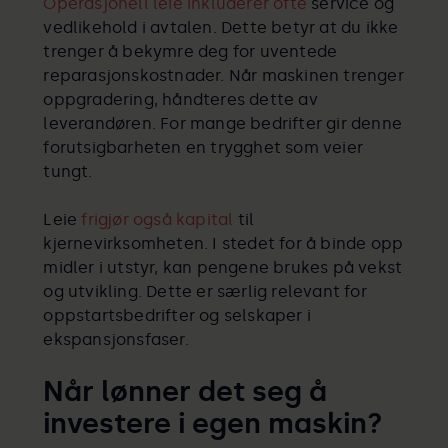
Operasjonell leie inkluderer ofte
service og
vedlikehold i avtalen. Dette betyr at du ikke
trenger å bekymre deg for uventede
reparasjonskostnader. Når maskinen trenger
oppgradering, håndteres dette av
leverandøren. For mange bedrifter gir denne
forutsigbarheten en trygghet som veier
tungt.
Leie
frigjør også kapital
til
kjernevirksomheten. I stedet for å binde opp
midler i utstyr, kan pengene brukes på vekst
og utvikling. Dette er særlig relevant for
oppstartsbedrifter og selskaper i
ekspansjonsfaser.
Når lønner det seg å
investere i egen maskin?