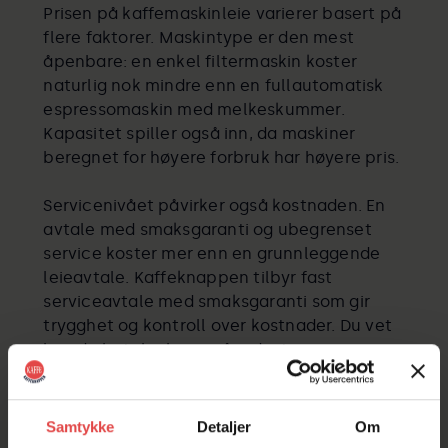
Prisen på kaffemaskinleie varierer basert på
flere faktorer. Maskintype er den mest
åpenbare: en enkel filtermaskin koster
naturlig nok mindre enn en fullautomatisk
espressomaskin med melkeskummer.
Kapasitet spiller også inn, da maskiner
beregnet for høyere forbruk har høyere pris.
Servicenivået påvirker også kostnaden. En
avtale med smaksgaranti og ubegrenset
service koster mer enn en grunnleggende
leieavtale. Kaffeknappen tilbyr fast
serviceavtale med smaksgaranti som gir
trygghet og kontroll over kostnader. Du vet
hva du betaler hver måned, uten
uforutsette tekniske eller
kvalitetsproblemer.
Samtykke
Detaljer
Om
Avtalelengde kan også påvirke prisen.