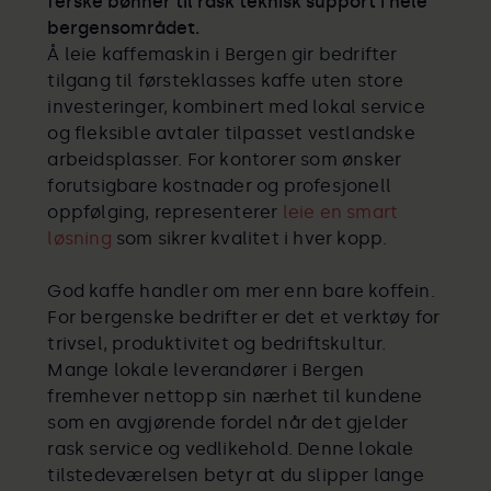
ferske bønner til rask teknisk support i hele
bergensområdet.
Å leie kaffemaskin i Bergen gir bedrifter
tilgang til førsteklasses kaffe uten store
investeringer, kombinert med lokal service
og fleksible avtaler tilpasset vestlandske
arbeidsplasser. For kontorer som ønsker
forutsigbare kostnader og profesjonell
oppfølging, representerer
leie en smart
løsning
som sikrer kvalitet i hver kopp.
God kaffe handler om mer enn bare koffein.
For bergenske bedrifter er det et verktøy for
trivsel, produktivitet og bedriftskultur.
Mange lokale leverandører i Bergen
fremhever nettopp sin nærhet til kundene
som en avgjørende fordel når det gjelder
rask service og vedlikehold. Denne lokale
tilstedeværelsen betyr at du slipper lange