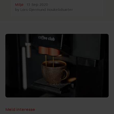
Miljø
13
Sep
2020
by
Lars Gjermund Haukelidsæter
Meld interesse