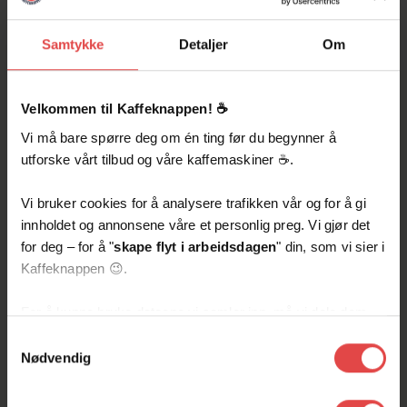
Samtykke
Detaljer
Om
Velkommen til Kaffeknappen! ☕️
Vi må bare spørre deg om én ting før du begynner å
utforske vårt tilbud og våre kaffemaskiner ☕️.
Schaerer kaffemaskiner
bidrar til å spare energi
Vi bruker cookies for å analysere trafikken vår og for å gi
innholdet og annonsene våre et personlig preg. Vi gjør det
for deg – for å "
skape flyt i arbeidsdagen
" din, som vi sier i
Miljø
22
Mar
2023
av
Kaffeknappen 😉.
For å kunne bruke dataene vi samler inn, må vi dele dem
med for eksempel Google eller andre partnere innen sosiale
Samtykkevalg
medier, annonsering og analyse. De kan kombinere disse
Nødvendig
dataene med annen informasjon du har delt med dem, eller
som de har samlet inn gjennom din bruk av tjenestene