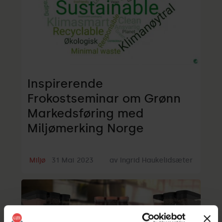
Inspirerende
Frokostseminar om Grønn
Markedsføring med
Miljømerking Norge
Miljø
31
Mai
2023
av
Ingrid Haukelidsæter