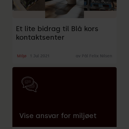
Et lite bidrag til Blå kors
kontaktsenter
Miljø
1
Jul
2021
av
Pål Felix Nilsen
Vise ansvar for miljøet